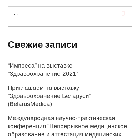
И
с
к
а
Свежие записи
т
ь
“Импреса” на выставке
:
“Здравоохранение-2021”
Приглашаем на выставку
“Здравоохранение Беларуси”
(BelarusMedica)
Международная научно-практическая
конференция “Непрерывное медицинское
образование и аттестация медицинских