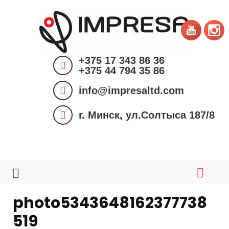
S
k
i
p
+375 17 343 86 36
t
+375 44 794 35 86
o
info@impresaltd.com
c
o
г. Минск, ул.Солтыса 187/8
n
t
e
n
t
photo5343648162377738
519