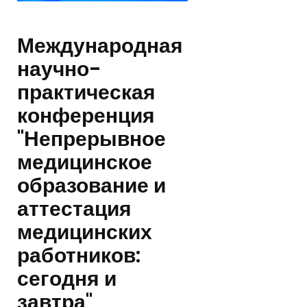
я
ц
Международная
научно-
:
практическая
А
конференция
п
"Непрерывное
медицинское
р
образование и
е
аттестация
л
медицинских
работников:
ь
сегодня и
2
завтра"