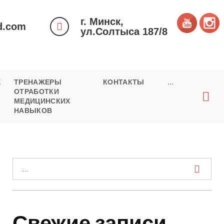
г. Минск,
d.com
ул.Солтыса 187/8
Е
ТРЕНАЖЕРЫ
КОНТАКТЫ
...
ОТРАБОТКИ
МЕДИЦИНСКИХ
НАВЫКОВ
И
с
к
а
Свежие записи