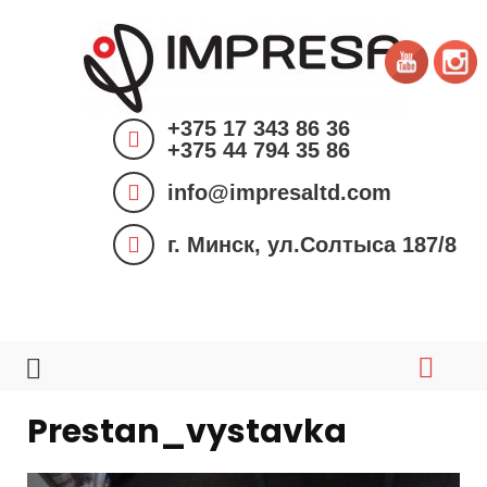
S
k
i
p
+375 17 343 86 36
t
+375 44 794 35 86
o
info@impresaltd.com
c
o
г. Минск, ул.Солтыса 187/8
n
t
e
n
t
Prestan_vystavka