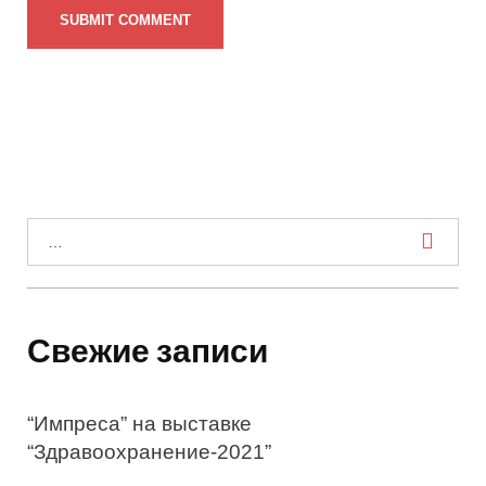
И
с
к
а
Свежие записи
т
ь
“Импреса” на выставке
:
“Здравоохранение-2021”