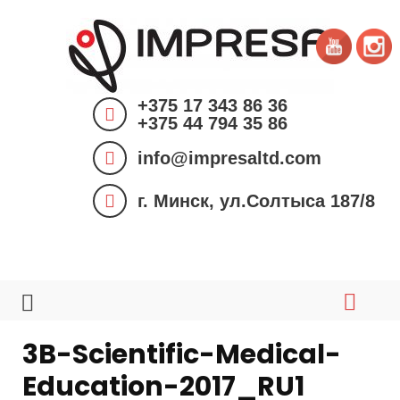
S
k
i
p
+375 17 343 86 36
t
+375 44 794 35 86
o
info@impresaltd.com
c
o
г. Минск, ул.Солтыса 187/8
n
t
e
n
t
3B-Scientific-Medical-
Education-2017_RU1