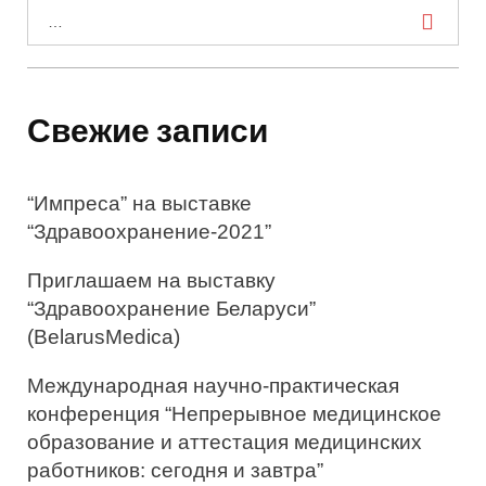
И
с
к
а
Свежие записи
т
ь
“Импреса” на выставке
:
“Здравоохранение-2021”
Приглашаем на выставку
“Здравоохранение Беларуси”
(BelarusMedica)
Международная научно-практическая
конференция “Непрерывное медицинское
образование и аттестация медицинских
работников: сегодня и завтра”