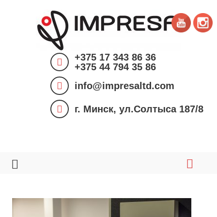
S
k
i
p
+375 17 343 86 36
t
+375 44 794 35 86
o
info@impresaltd.com
c
o
г. Минск, ул.Солтыса 187/8
n
t
e
n
t
Д