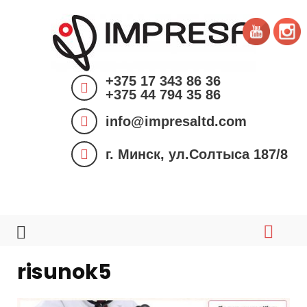
S
k
i
p
+375 17 343 86 36
t
+375 44 794 35 86
o
info@impresaltd.com
c
o
г. Минск, ул.Солтыса 187/8
n
t
e
n
t
risunok5