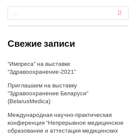
a
w
o
i
i
И
c
i
o
n
n
e
t
g
k
t
с
b
t
l
e
e
o
e
e
d
r
к
o
r
+
I
e
а
k
n
s
Свежие записи
t
т
ь
“Импреса” на выставке
:
“Здравоохранение-2021”
Приглашаем на выставку
“Здравоохранение Беларуси”
(BelarusMedica)
Международная научно-практическая
конференция “Непрерывное медицинское
образование и аттестация медицинских