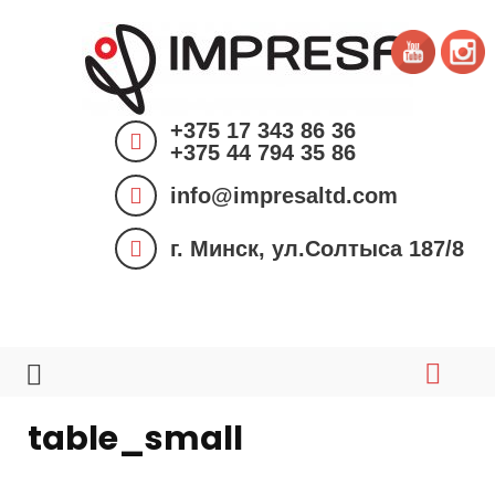
S
k
i
p
+375 17 343 86 36
t
+375 44 794 35 86
o
info@impresaltd.com
c
o
г. Минск, ул.Солтыса 187/8
n
t
e
n
t
table_small