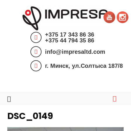
S
k
i
p
+375 17 343 86 36
t
+375 44 794 35 86
o
info@impresaltd.com
c
o
г. Минск, ул.Солтыса 187/8
n
t
e
n
t
DSC_0149