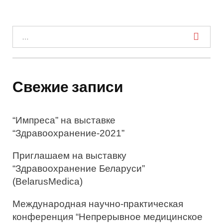
И
с
к
а
Свежие записи
т
ь
“Импреса” на выставке
:
“Здравоохранение-2021”
Приглашаем на выставку
“Здравоохранение Беларуси”
(BelarusMedica)
Международная научно-практическая
конференция “Непрерывное медицинское