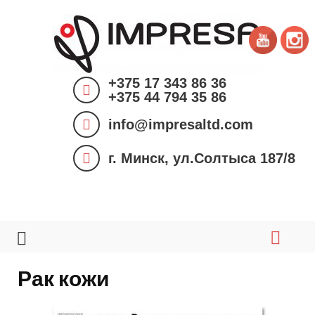
S
k
i
p
+375 17 343 86 36
t
+375 44 794 35 86
o
info@impresaltd.com
c
o
г. Минск, ул.Солтыса 187/8
n
t
e
n
t
Рак кожи